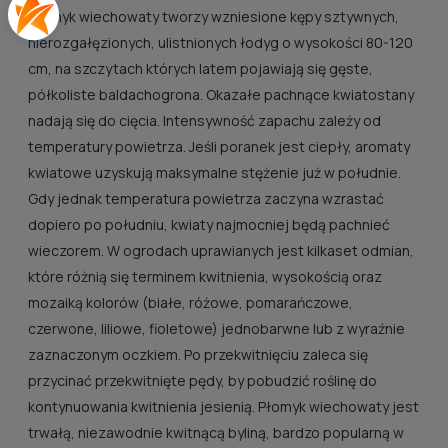
Płomyk wiechowaty tworzy wzniesione kępy sztywnych,
nierozgałęzionych, ulistnionych łodyg o wysokości 80-120
cm, na szczytach których latem pojawiają się gęste,
półkoliste baldachogrona. Okazałe pachnące kwiatostany
nadają się do cięcia. Intensywność zapachu zależy od
temperatury powietrza. Jeśli poranek jest ciepły, aromaty
kwiatowe uzyskują maksymalne stężenie już w południe.
Gdy jednak temperatura powietrza zaczyna wzrastać
dopiero po południu, kwiaty najmocniej będą pachnieć
wieczorem. W ogrodach uprawianych jest kilkaset odmian,
które różnią się terminem kwitnienia, wysokością oraz
mozaiką kolorów (białe, różowe, pomarańczowe,
czerwone, liliowe, fioletowe) jednobarwne lub z wyraźnie
zaznaczonym oczkiem. Po przekwitnięciu zaleca się
przycinać przekwitnięte pędy, by pobudzić roślinę do
kontynuowania kwitnienia jesienią. Płomyk wiechowaty jest
trwałą, niezawodnie kwitnącą byliną, bardzo popularną w