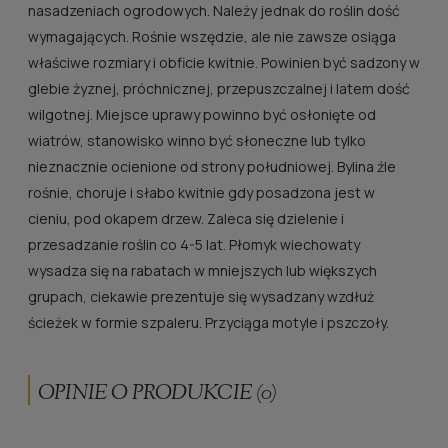
nasadzeniach ogrodowych. Należy jednak do roślin dość
wymagających. Rośnie wszędzie, ale nie zawsze osiąga
właściwe rozmiary i obficie kwitnie. Powinien być sadzony w
glebie żyznej, próchnicznej, przepuszczalnej i latem dość
wilgotnej. Miejsce uprawy powinno być osłonięte od
wiatrów, stanowisko winno być słoneczne lub tylko
nieznacznie ocienione od strony południowej. Bylina źle
rośnie, choruje i słabo kwitnie gdy posadzona jest w
cieniu, pod okapem drzew. Zaleca się dzielenie i
przesadzanie roślin co 4-5 lat. Płomyk wiechowaty
wysadza się na rabatach w mniejszych lub większych
grupach, ciekawie prezentuje się wysadzany wzdłuż
ścieżek w formie szpaleru. Przyciąga motyle i pszczoły.
OPINIE O PRODUKCIE (0)