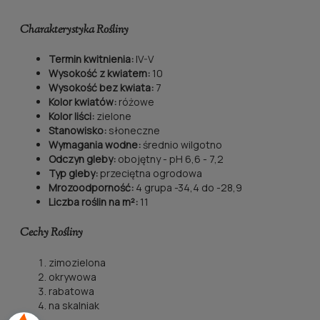
Charakterystyka
Rośliny
Termin kwitnienia:
IV-V
Wysokość z kwiatem:
10
Wysokość bez kwiata:
7
Kolor kwiatów:
różowe
Kolor liści:
zielone
Stanowisko:
słoneczne
Wymagania wodne:
średnio wilgotno
Odczyn gleby:
obojętny - pH 6,6 - 7,2
Typ gleby:
przeciętna ogrodowa
Mrozoodporność:
4 grupa -34,4 do -28,9
Liczba roślin na m²:
11
Cechy
Rośliny
zimozielona
okrywowa
rabatowa
na skalniak