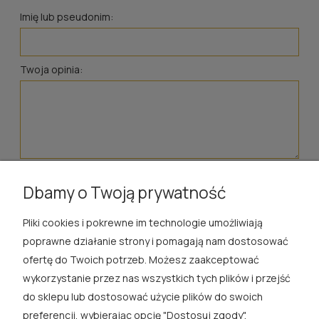
Imię lub pseudonim:
Twoja opinia:
wyślij
Dbamy o Twoją prywatność
Pliki cookies i pokrewne im technologie umożliwiają
ROSA ĆWIK
poprawne działanie strony i pomagają nam dostosować
ofertę do Twoich potrzeb. Możesz zaakceptować
SKLEP
wykorzystanie przez nas wszystkich tych plików i przejść
do sklepu lub dostosować użycie plików do swoich
EXTRA
preferencji, wybierając opcję "Dostosuj zgody".