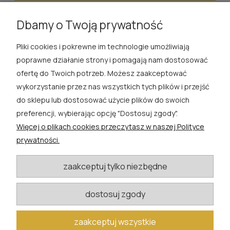
wyślij
Dbamy o Twoją prywatność
Pliki cookies i pokrewne im technologie umożliwiają
ROSA ĆWIK
poprawne działanie strony i pomagają nam dostosować
ofertę do Twoich potrzeb. Możesz zaakceptować
SKLEP
wykorzystanie przez nas wszystkich tych plików i przejść
do sklepu lub dostosować użycie plików do swoich
EXTRA
preferencji, wybierając opcję "Dostosuj zgody".
Więcej o plikach cookies przeczytasz w naszej Polityce
PORADY
prywatności.
KATEGORIE BLOGU
zaakceptuj tylko niezbędne
dostosuj zgody
W razie pytań i wątpliwości prosimy o kontakt
biuro@rosacwik.pl
zaakceptuj wszystkie