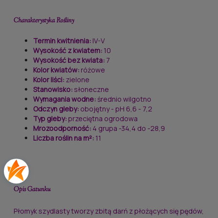
Charakterystyka
Rośliny
Termin kwitnienia:
IV-V
Wysokość z kwiatem:
10
Wysokość bez kwiata:
7
Kolor kwiatów:
różowe
Kolor liści:
zielone
Stanowisko:
słoneczne
Wymagania wodne:
średnio wilgotno
Odczyn gleby:
obojętny - pH 6,6 - 7,2
Typ gleby:
przeciętna ogrodowa
Mrozoodporność:
4 grupa -34,4 do -28,9
Liczba roślin na m²:
11
Opis
Gatunku
Płomyk szydlasty tworzy zbitą darń z płożących się pędów,