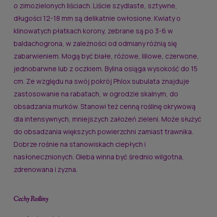
o zimozielonych liściach. Liście szydlaste, sztywne,
długości 12-18 mm są delikatnie owłosione. Kwiaty o
klinowatych płatkach korony, zebrane są po 3-6 w
baldachogrona, w zależności od odmiany różnią się
zabarwieniem. Mogą być białe, różowe, liliowe, czerwone,
jednobarwne lub z oczkiem. Bylina osiąga wysokość do 15
cm. Ze względu na swój pokrój Phlox subulata znajduje
zastosowanie na rabatach, w ogrodzie skalnym, do
obsadzania murków. Stanowi też cenną roślinę okrywową
dla intensywnych, mniejszych założeń zieleni. Może służyć
do obsadzania większych powierzchni zamiast trawnika.
Dobrze rośnie na stanowiskach ciepłych i
nasłonecznionych. Gleba winna być średnio wilgotna,
zdrenowana i żyzna.
Cechy
Rośliny