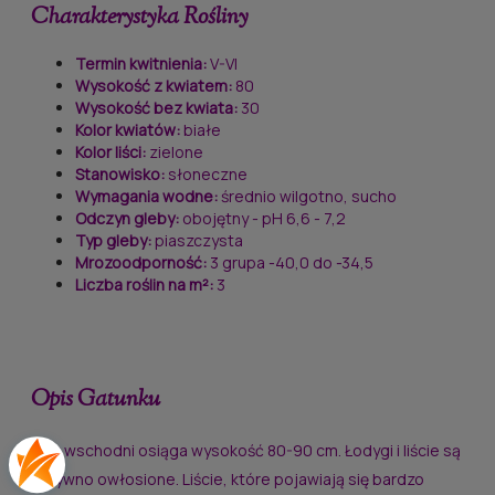
Charakterystyka
Rośliny
Termin kwitnienia:
V-VI
Wysokość z kwiatem:
80
Wysokość bez kwiata:
30
Kolor kwiatów:
białe
Kolor liści:
zielone
Stanowisko:
słoneczne
Wymagania wodne:
średnio wilgotno, sucho
Odczyn gleby:
obojętny - pH 6,6 - 7,2
Typ gleby:
piaszczysta
Mrozoodporność:
3 grupa -40,0 do -34,5
Liczba roślin na m²:
3
Opis
Gatunku
Mak wschodni osiąga wysokość 80-90 cm. Łodygi i liście są
sztywno owłosione. Liście, które pojawiają się bardzo