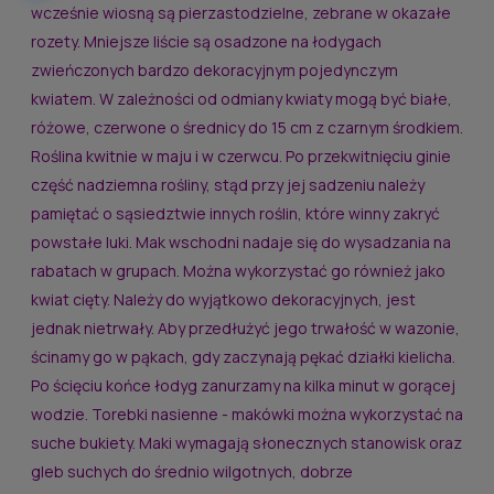
wcześnie wiosną są pierzastodzielne, zebrane w okazałe
rozety. Mniejsze liście są osadzone na łodygach
zwieńczonych bardzo dekoracyjnym pojedynczym
kwiatem. W zależności od odmiany kwiaty mogą być białe,
różowe, czerwone o średnicy do 15 cm z czarnym środkiem.
Roślina kwitnie w maju i w czerwcu. Po przekwitnięciu ginie
część nadziemna rośliny, stąd przy jej sadzeniu należy
pamiętać o sąsiedztwie innych roślin, które winny zakryć
powstałe luki. Mak wschodni nadaje się do wysadzania na
rabatach w grupach. Można wykorzystać go również jako
kwiat cięty. Należy do wyjątkowo dekoracyjnych, jest
jednak nietrwały. Aby przedłużyć jego trwałość w wazonie,
ścinamy go w pąkach, gdy zaczynają pękać działki kielicha.
Po ścięciu końce łodyg zanurzamy na kilka minut w gorącej
wodzie. Torebki nasienne - makówki można wykorzystać na
suche bukiety. Maki wymagają słonecznych stanowisk oraz
gleb suchych do średnio wilgotnych, dobrze