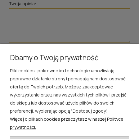
Twoja opinia:
wyślij
Dbamy o Twoją prywatność
Pliki cookies i pokrewne im technologie umożliwiają
ROSA ĆWIK
poprawne działanie strony i pomagają nam dostosować
ofertę do Twoich potrzeb. Możesz zaakceptować
SKLEP
wykorzystanie przez nas wszystkich tych plików i przejść
do sklepu lub dostosować użycie plików do swoich
EXTRA
preferencji, wybierając opcję "Dostosuj zgody".
Więcej o plikach cookies przeczytasz w naszej Polityce
PORADY
prywatności.