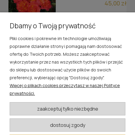
45,00 zł
do koszyka
Dbamy o Twoją prywatność
Pliki cookies i pokrewne im technologie umożliwiają
ROSA ĆWIK
poprawne działanie strony i pomagają nam dostosować
ofertę do Twoich potrzeb. Możesz zaakceptować
SKLEP
wykorzystanie przez nas wszystkich tych plików i przejść
do sklepu lub dostosować użycie plików do swoich
EXTRA
preferencji, wybierając opcję "Dostosuj zgody".
Więcej o plikach cookies przeczytasz w naszej Polityce
PORADY
prywatności.
KATEGORIE BLOGU
zaakceptuj tylko niezbędne
dostosuj zgody
W razie pytań i wątpliwości prosimy o kontakt