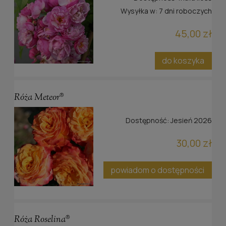
Wysyłka w:
7 dni roboczych
45,00 zł
do koszyka
Róża Meteor®
Dostępność:
Jesień 2026
30,00 zł
powiadom o dostępności
Róża Roselina®