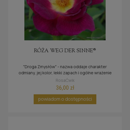
RÓŻA WEG DER SINNE®
"Droga Zmysłów" - nazwa oddaje charakter
odmiany, jej kolor, lekki zapach i ogólne wrażenie
pobudza wszystkie zmysły...
RosaĆwik
36,00 zł
powiadom o dostępności