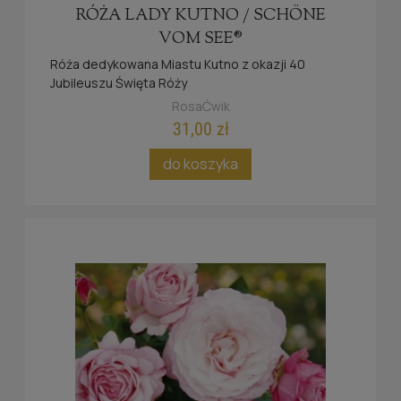
RÓŻA LADY KUTNO / SCHÖNE
VOM SEE®
Róża dedykowana Miastu Kutno z okazji 40
Jubileuszu Święta Róży
Złota i srebrna medalistka, pięknie powtarzająca
RosaĆwik
kwitnienie, nawet bez odświeżającego cięcia w
31,00 zł
sezonie.
Złota Róża Baden Baden 2012
do koszyka