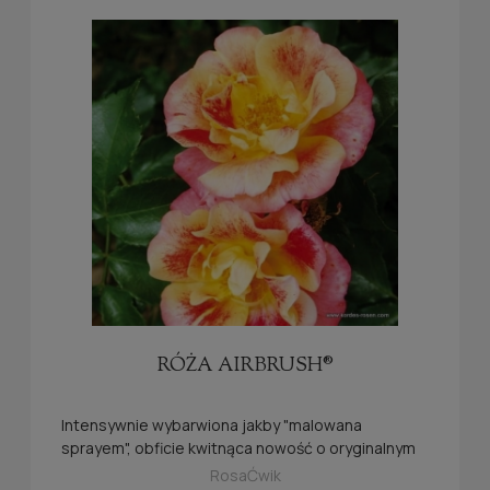
RÓŻA AIRBRUSH®
Intensywnie wybarwiona jakby "malowana
sprayem", obficie kwitnąca nowość o oryginalnym
wybarwieniu płatków.
RosaĆwik