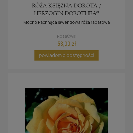
RÓŻA KSIĘŻNA DOROTA /
HERZOGIN DOROTHEA®
Mocno Pachnąca lawendowa róża rabatowa
RosaĆwik
53,00 zł
powiadom o dostępności