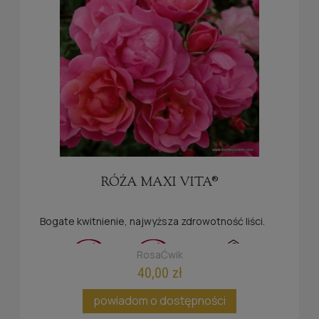
RÓŻA MAXI VITA®
Bogate kwitnienie, najwyższa zdrowotność liści.
RosaĆwik
40,00 zł
powiadom o dostępności