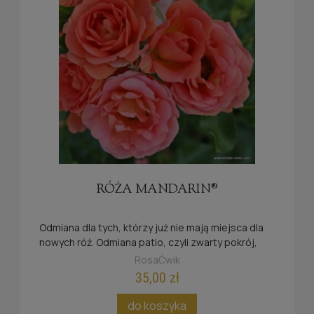
RÓŻA MANDARIN®
Odmiana dla tych, którzy już nie mają miejsca dla
nowych róż. Odmiana patio, czyli zwarty pokrój,
coś między miniaturką, a różą rabatową.
RosaĆwik
35,00 zł
do koszyka