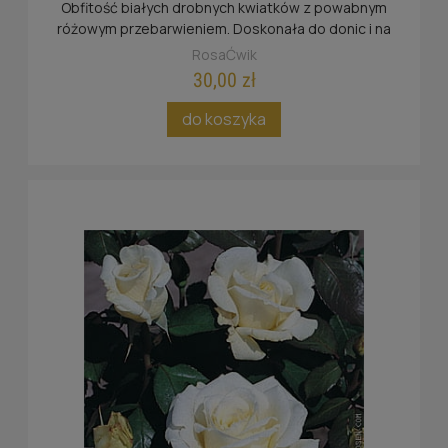
Obfitość białych drobnych kwiatków z powabnym
różowym przebarwieniem. Doskonała do donic i na
publiczne tereny zieleni.
RosaĆwik
30,00 zł
do koszyka