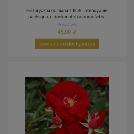
Historyczna odmiana z 1859, intensywnie
pachnąca, o doskonałej odporności na
przemarzanie.
RosaĆwik
45,00 zł
powiadom o dostępności