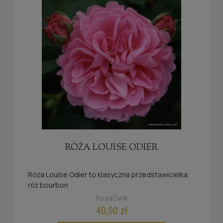
RÓŻA LOUISE ODIER
Róża
Louise Odier
to klasyczna przedstawicielka
róż bourbon
RosaĆwik
40,00 zł