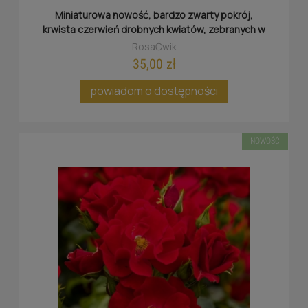
Miniaturowa nowość, bardzo zwarty pokrój,
krwista czerwień drobnych kwiatów, zebranych w
baldaszki.
RosaĆwik
35,00 zł
powiadom o dostępności
NOWOŚĆ