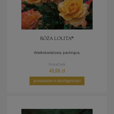
RÓŻA LOLITA®
Wielkokwiatowa, pachnąca.
RosaĆwik
40,00 zł
powiadom o dostępności