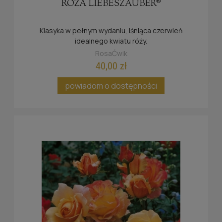
RÓŻA LIEBESZAUBER®
Klasyka w pełnym wydaniu, lśniąca czerwień
idealnego kwiatu róży.
RosaĆwik
40,00 zł
powiadom o dostępności