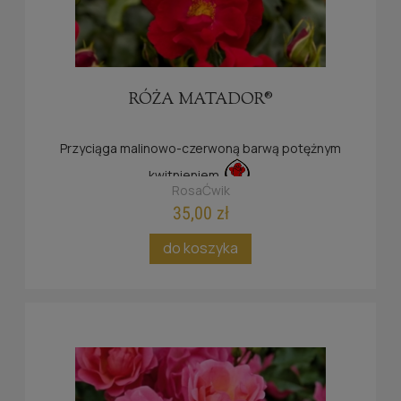
RÓŻA MATADOR®
Przyciąga malinowo-czerwoną barwą potężnym
kwitnieniem.
RosaĆwik
35,00 zł
do koszyka