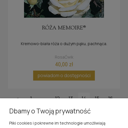
RÓŻA MEMOIRE®
Kremowo-biała róża o dużym pąku, pachnąca.
RosaĆwik
40,00 zł
powiadom o dostępności
«
1
...
12
13
14
15
16
17
»
Dbamy o Twoją prywatność
Pliki cookies i pokrewne im technologie umożliwiają