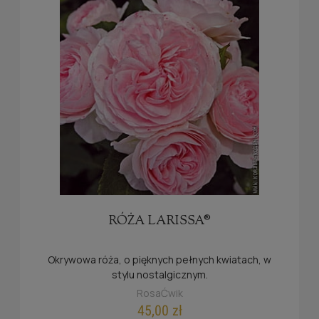
RÓŻA LARISSA®
Okrywowa róża, o pięknych pełnych kwiatach, w
stylu nostalgicznym.
RosaĆwik
45,00 zł