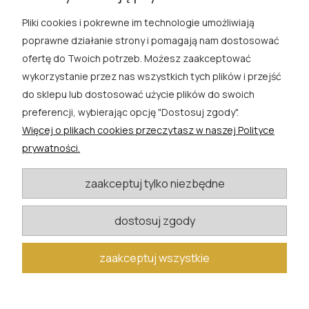
Pliki cookies i pokrewne im technologie umożliwiają
ROSA ĆWIK
poprawne działanie strony i pomagają nam dostosować
ofertę do Twoich potrzeb. Możesz zaakceptować
SKLEP
wykorzystanie przez nas wszystkich tych plików i przejść
do sklepu lub dostosować użycie plików do swoich
EXTRA
preferencji, wybierając opcję "Dostosuj zgody".
Więcej o plikach cookies przeczytasz w naszej Polityce
PORADY
prywatności.
KATEGORIE BLOGU
zaakceptuj tylko niezbędne
dostosuj zgody
W razie pytań i wątpliwości prosimy o kontakt
biuro@rosacwik.pl
zaakceptuj wszystkie
pokaż pełną wersję strony