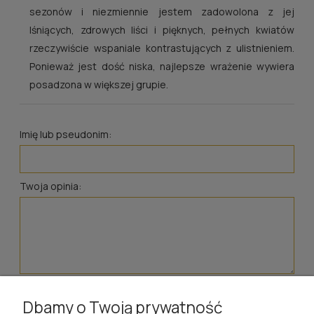
sezonów i niezmiennie jestem zadowolona z jej
lśniących, zdrowych liści i pięknych, pełnych kwiatów
rzeczywiście wspaniale kontrastujących z ulistnieniem.
Ponieważ jest dość niska, najlepsze wrażenie wywiera
posadzona w większej grupie.
Imię lub pseudonim:
Twoja opinia:
wyślij
Dbamy o Twoją prywatność