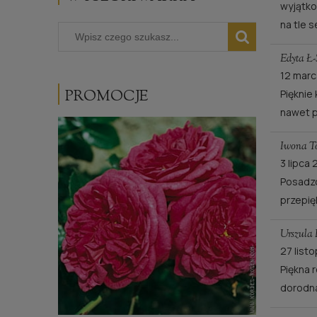
wyjątko
na tle 
Edyta Ł-
12 marc
PROMOCJE
Pięknie
nawet p
Iwona T
3 lipca 
Posadzo
przepię
Urszula 
27 list
Piękna 
dorodn