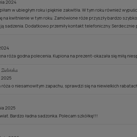
nia 2024
piłam w ubiegłym roku i pięknie zakwitła. W tym roku również wypuś
ę na kwitnienie w tym roku. Zamówione róże przyszły bardzo szyb
cją sadzenia. Dodatkowo przemiły kontakt telefoniczny. Serdecznie
 BORDEAUX® KORDES
RÓŻA NEW DAW
ROSE BORDEAUX®
 2024
40,00 zł
45,00 zł
kna róża godna polecenia. Kupiona na prezent-okazała się miłą nie
powiadom o dostępno
wiadom o dostępności
Zielińska
a 2025
 róża o niesamowitym zapachu, sprawdzi się na niewielkich rabatac
nia 2025
kwiat. Bardzo ładna sadzonka. Polecam szkółkę!!!