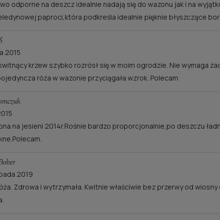
wo odporne na deszcz idealnie nadają się do wazonu jak i na wyjąt
seledynowej paproci,która podkreśla idealnie pięknie błyszczące bor
S
a 2015
 kwitnący krzew szybko rozrósł się w moim ogrodzie. Nie wymaga ża
ojedyncza róża w wazonie przyciągała wzrok. Polecam
omczuk
2015
na na jesieni 2014r.Rośnie bardzo proporcjonalnie,po deszczu ładni
kne.Polecam.
Bober
opada 2019
róża. Zdrowa i wytrzymała. Kwitnie właściwie bez przerwy od wiosny 
a.