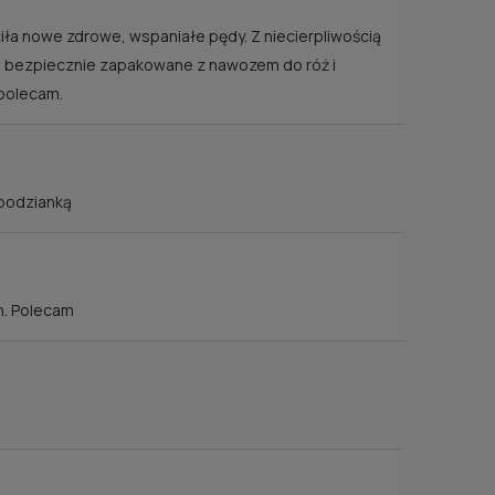
ciła nowe zdrowe, wspaniałe pędy. Z niecierpliwością
ko bezpiecznie zapakowane z nawozem do róż i
 polecam.
RÓŻA CINDERELLA®
RÓ
N
(KOPCIUSZEK)
JUBI
45,00 zł
spodzianką
ści
powiadom o dostępności
p
h. Polecam