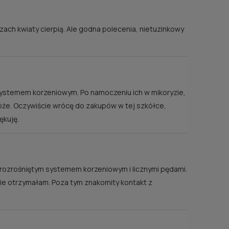
 ZU
ach kwiaty cierpią. Ale godna polecenia, nietuzinkowy
ści
systemem korzeniowym. Po namoczeniu ich w mikoryzie,
róże. Oczywiście wrócę do zakupów w tej szkółce,
ękuję.
 z rozrośniętym systemem korzeniowym i licznymi pędami.
 nie otrzymałam. Poza tym znakomity kontakt z