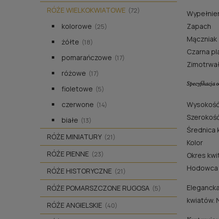
RÓŻE WIELKOKWIATOWE
(72)
Wypełnien
Zapach
kolorowe
(25)
Mączniak
żółte
(18)
Czarna pla
pomarańczowe
(17)
Zimotrwa
różowe
(17)
Specyfikacja 
fioletowe
(5)
Wysokość
czerwone
(14)
Szerokoś
białe
(13)
Średnica 
RÓŻE MINIATURY
(21)
Kolor
RÓŻE PIENNE
(23)
Okres kwi
Hodowca
RÓŻE HISTORYCZNE
(21)
Elegancka
RÓŻE POMARSZCZONE RUGOSA
(5)
kwiatów. 
RÓŻE ANGIELSKIE
(40)