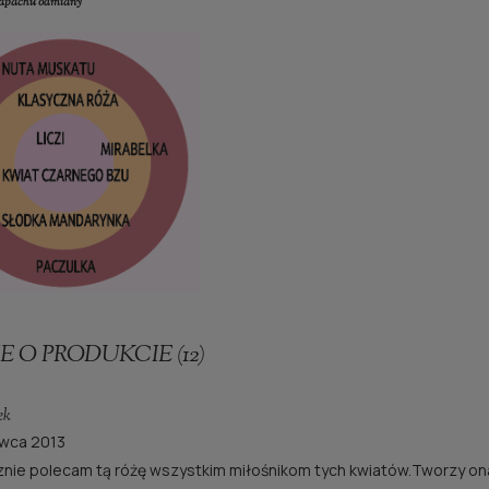
apachu odmiany
E O PRODUKCIE (12)
ek
rwca 2013
nie polecam tą różę wszystkim miłośnikom tych kwiatów.Tworzy ona 