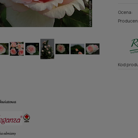
Ocena:
Producen
Kod produ
okwiatowa
yka odmiany