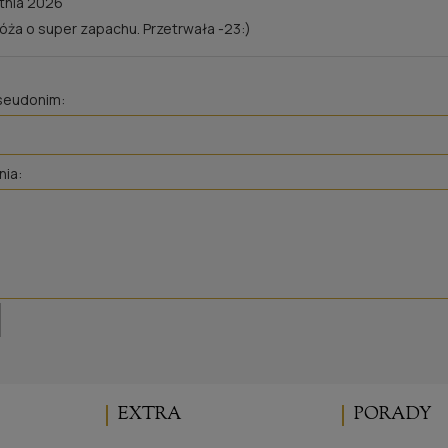
tnia 2026
róża o super zapachu. Przetrwała -23:)
pseudonim:
nia:
EXTRA
PORADY