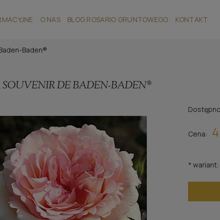
RMACYJNE
O NAS
BLOG ROSARIO GRUNTOWEGO
KONTAKT
 Baden-Baden®
 SOUVENIR DE BADEN-BADEN®
Dostępno
4
Cena:
*
wariant: