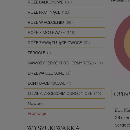
Kompozycja z
RÓŻE BALKONOWE
(30)
RÓŻE PACHNĄCE
(123)
RÓŻE W PÓŁCIENIU
(86)
RÓŻE ZIMOTRWAŁE
(128)
RÓŻE ZAWIĄZUJĄCE OWOCE
(31)
PERGOLE
(1)
NAWOZY / ŚRODKI OCHORNY ROŚLIN
(4)
DRZEWA OZDOBNE
(3)
BONY UPOMINKOWE
(1)
OPINI
ODZIEŻ, AKCESORIA OGRODNICZE
(22)
Nowości
Ewa Kij
Promocje
29 cze
Serdecz
WYSZUKIWARKA