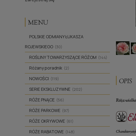
MENU
POLSKIE ODMIANY ŁUKASZA
ROJEWSKIEGO
(30)
ROŚLINY TOWARZYSZĄCE RÓŻOM
(144)
Różany poradnik
(2)
NOWOŚCI
(119)
OPIS
SERIE EKSKLUZYWNE
(202)
RÓŻE PNĄCE
(56)
Róża wielk
RÓŻE PARKOWE
(97)
RÓŻE OKRYWOWE
(61)
RÓŻE RABATOWE
(148)
Charakteryst