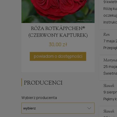
9 kwiet
Różę ku
oczekuj
instruk
RÓŻA ROTKÄPPCHEN®
RÓŻA
S
Ren
(CZERWONY KAPTUREK)
7 maja
30,00 zł
Przepię
ci
powiadom o dostępności
po
Martyna 
25 maj
Świetna
PRODUCENCI
Sławek
9 sierp
Wybierz producenta
Piękny 
Sławek