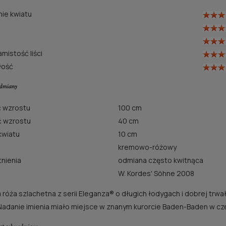
ie kwiatu
mistość liści
łość
odmiany
 wzrostu
100 cm
ć wzrostu
40 cm
kwiatu
10 cm
kremowo-różowy
tnienia
odmiana często kwitnąca
W. Kordes' Söhne 2008
 róża szlachetna z serii Eleganza® o długich łodygach i dobrej trwa
Nadanie imienia miało miejsce w znanym kurorcie Baden-Baden w cz