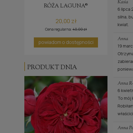
Kasia
E®
RÓŻA LAGUNA®
6 lipca
silna, 
20,00 zł
kwiat.
Cena regularna:
40,00 zł
Anna
ci
powiadom o dostępności
19 mar
Otrzyma
zabiera
PRODUKT DNIA
poniewa
Anna R
6 kwiet
To mój 
Robiłam
właścic
Anna Po