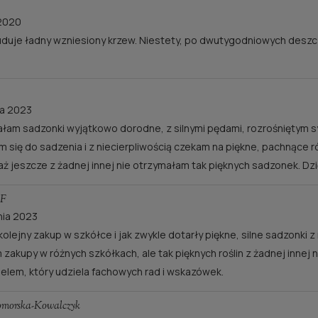
RÓŻA ROSARIUM
RÓŻA GRÄFIN ELKE
 2020
UETERSEN®
RANTZAU®
buduje ładny wzniesiony krzew. Niestety, po dwutygodniowych deszcz
20,00 zł
30,00 zł
Cena regularna:
40,00 zł
Cena regularna:
60,00 zł
do koszyka
powiadom o dostępno
ca 2023
łam sadzonki wyjątkowo dorodne, z silnymi pędami, rozrośniętym 
m się do sadzenia i z niecierpliwością czekam na piękne, pachnące 
ż jeszcze z żadnej innej nie otrzymałam tak pięknych sadzonek. Dzi
-F
nia 2023
kolejny zakup w szkółce i jak zwykle dotarły piękne, silne sadzonki
 zakupy w różnych szkółkach, ale tak pięknych roślin z żadnej innej
ielem, który udziela fachowych rad i wskazówek.
morska-Kowalczyk