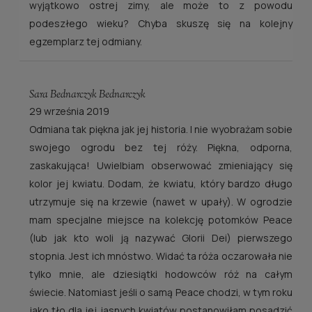
wyjątkowo ostrej zimy, ale może to z powodu
podeszłego wieku? Chyba skuszę się na kolejny
egzemplarz tej odmiany.
Sara Bednarczyk Bednarczyk
29 września 2019
Odmiana tak piękna jak jej historia. I nie wyobrażam sobie
swojego ogrodu bez tej róży. Piękna, odporna,
zaskakująca! Uwielbiam obserwować zmieniający się
kolor jej kwiatu. Dodam, że kwiatu, który bardzo długo
utrzymuje się na krzewie (nawet w upały). W ogrodzie
mam specjalne miejsce na kolekcję potomków Peace
(lub jak kto woli ją nazywać Glorii Dei) pierwszego
stopnia. Jest ich mnóstwo. Widać ta róża oczarowała nie
tylko mnie, ale dziesiątki hodowców róż na całym
świecie. Natomiast jeśli o samą Peace chodzi, w tym roku
jako tło dla jej jasnych kwiatów postanowiłam posadzić