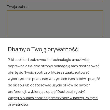
Twoja opinia:
wyślij
Dbamy o Twoją prywatność
Pliki cookies i pokrewne im technologie umożliwiają
ROSA ĆWIK
poprawne działanie strony i pomagają nam dostosować
ofertę do Twoich potrzeb. Możesz zaakceptować
SKLEP
wykorzystanie przez nas wszystkich tych plików i przejść
do sklepu lub dostosować użycie plików do swoich
EXTRA
preferencji, wybierając opcję "Dostosuj zgody".
Więcej o plikach cookies przeczytasz w naszej Polityce
PORADY
prywatności.