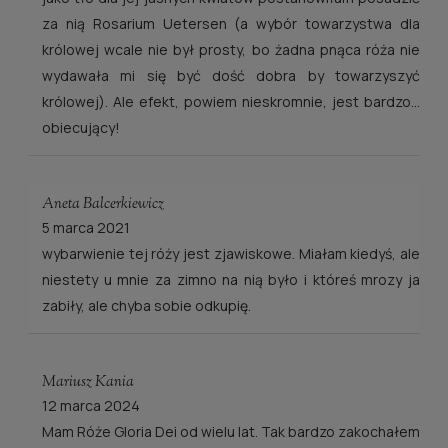
za nią Rosarium Uetersen (a wybór towarzystwa dla
królowej wcale nie był prosty, bo żadna pnąca róża nie
wydawała mi się być dość dobra by towarzyszyć
królowej). Ale efekt, powiem nieskromnie, jest bardzo...
obiecujący!
Aneta Balcerkiewicz
5 marca 2021
wybarwienie tej róży jest zjawiskowe. Miałam kiedyś, ale
niestety u mnie za zimno na nią było i któreś mrozy ja
zabiły, ale chyba sobie odkupię.
Mariusz Kania
12 marca 2024
Mam Róże Gloria Dei od wielu lat. Tak bardzo zakochałem