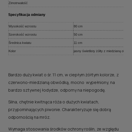
Zimotrwałość
Specyfikacja odmiany
Wysokość wzrostu
80 cm
Szerokość wzrostu
50 cm
Średnica kwiatu
11 cm
Kolor
jasny świetlisty żółty z miedzianą obwód
Bardzo duży kwiat o śr. 11 cm, w ciepłym żółtym kolorze, z
czerwono-miedzianą obwódką, mocno wypełniony, na
bardzo sztywnej łodydze, odporny na niepogodę.
Silna, chętnie kwitnąca róża o dużych kwiatach,
przypominających piwonie. Charakteryzuje się dobrą
odpornością na mróz.
Wymaga stosowania środków ochrony roślin, ze względu