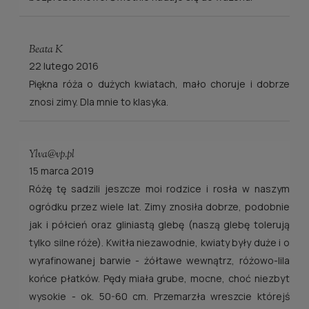
Beata K
22 lutego 2016
Piękna róża o dużych kwiatach, mało choruje i dobrze
znosi zimy. Dla mnie to klasyka.
Ylva@vp.pl
15 marca 2019
Różę tę sadzili jeszcze moi rodzice i rosła w naszym
ogródku przez wiele lat. Zimy znosiła dobrze, podobnie
jak i półcień oraz gliniastą glebę (naszą glebę tolerują
tylko silne róże). Kwitła niezawodnie, kwiaty były duże i o
wyrafinowanej barwie - żółtawe wewnątrz, różowo-lila
końce płatków. Pędy miała grube, mocne, choć niezbyt
wysokie - ok. 50-60 cm. Przemarzła wreszcie którejś