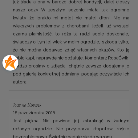
już śladu a ona w bardzo dobrej kondycji, dalej cieszy
nasze oczy. W zeszłym sezonie miała tak ogromne
kwiaty, że brakło mi mojej nie małej dłoni. Nie ma
większych problemów z chorobami, jeżeli już wystąpi
czarna plamistość, to róża ta radzi sobie doskonale,
świadczy o tym jej wiek w moim ogrodzie, szkoda tylko,
że nie można dodawać zdjęć własnych okazów. Kto ją
sobie kupi, naprawdę nie pożałuje. Komentarz RosaĆwik:
Bardzo prosimy o zdjęcia, chętnie zawsze dodajemy je
pod galerią konkretnej odmiany, podając oczywiście ich
autora.
Joanna Korwek
16 października 2015
Jest piękna. Nie powinno jej zabraknąć w żadnym
różanym ogrodzie. Nie przysparza kłopotów, rośnie
bezproblemowo. Świetnie nadaje się do wazonu.