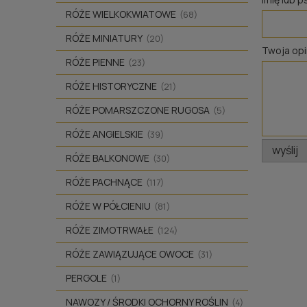
RÓŻE WIELKOKWIATOWE
(68)
RÓŻE MINIATURY
(20)
Twoja opi
RÓŻE PIENNE
(23)
RÓŻE HISTORYCZNE
(21)
RÓŻE POMARSZCZONE RUGOSA
(5)
RÓŻE ANGIELSKIE
(39)
wyślij
RÓŻE BALKONOWE
(30)
RÓŻE PACHNĄCE
(117)
RÓŻE W PÓŁCIENIU
(81)
RÓŻE ZIMOTRWAŁE
(124)
RÓŻE ZAWIĄZUJĄCE OWOCE
(31)
PERGOLE
(1)
NAWOZY / ŚRODKI OCHORNY ROŚLIN
(4)