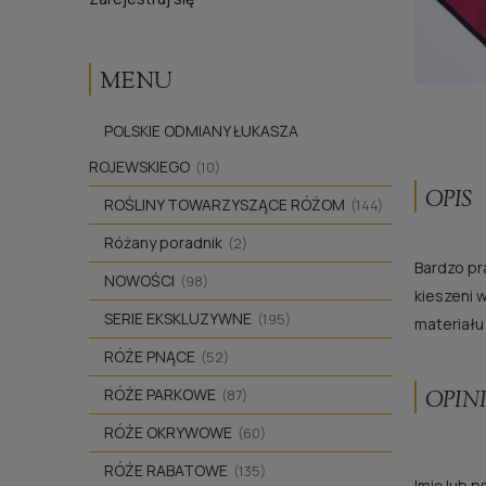
MENU
POLSKIE ODMIANY ŁUKASZA
ROJEWSKIEGO
(10)
OPIS
ROŚLINY TOWARZYSZĄCE RÓŻOM
(144)
Różany poradnik
(2)
Bardzo pr
NOWOŚCI
(98)
kieszeni 
SERIE EKSKLUZYWNE
(195)
materiału
RÓŻE PNĄCE
(52)
RÓŻE PARKOWE
OPINI
(87)
RÓŻE OKRYWOWE
(60)
RÓŻE RABATOWE
(135)
Imię lub 