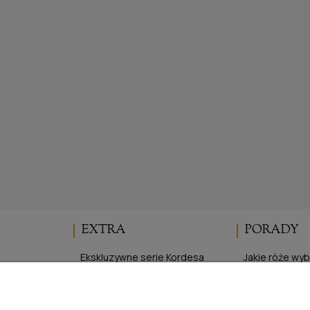
40,00 zł
40,00 zł
do koszyka
powiadom o dostępno
EXTRA
PORADY
Ekskluzywne serie Kordesa
Jakie róże wy
Elegancka Ogrodniczka
Cięcie róż
ści
Program lojalnościowy
Sadzenie róż 