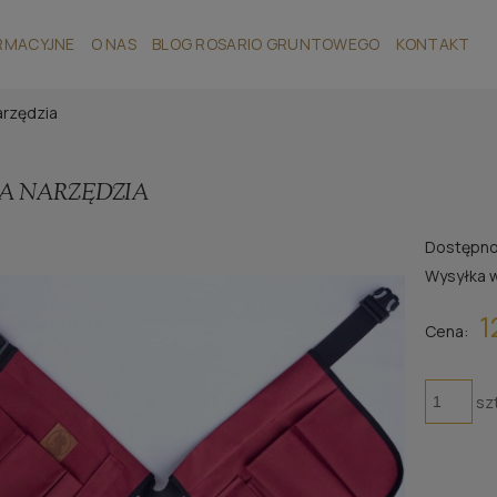
RMACYJNE
O NAS
BLOG ROSARIO GRUNTOWEGO
KONTAKT
arzędzia
NA NARZĘDZIA
Dostępno
Wysyłka 
1
Cena:
sz