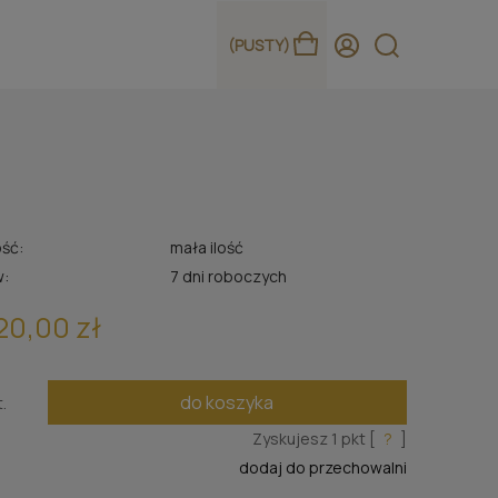
(PUSTY)
ść:
mała ilość
w:
7 dni roboczych
20,00 zł
do koszyka
t.
Zyskujesz
1
pkt [
?
]
dodaj do przechowalni