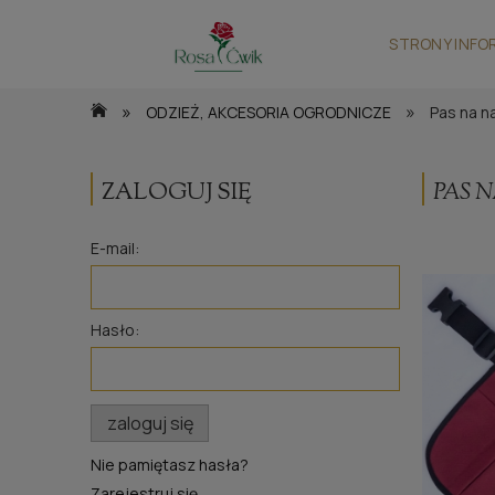
STRONY INFO
»
»
ODZIEŻ, AKCESORIA OGRODNICZE
Pas na n
ZALOGUJ SIĘ
PAS 
E-mail:
Hasło:
zaloguj się
Nie pamiętasz hasła?
Zarejestruj się