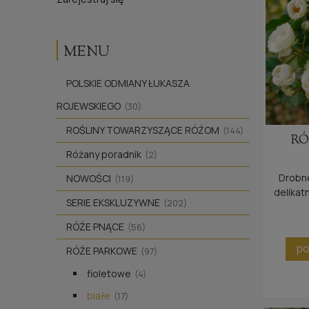
MENU
POLSKIE ODMIANY ŁUKASZA
ROJEWSKIEGO
(30)
ROŚLINY TOWARZYSZĄCE RÓŻOM
(144)
RÓ
Różany poradnik
(2)
Drobne
NOWOŚCI
(119)
delikat
SERIE EKSKLUZYWNE
(202)
w
RÓŻE PNĄCE
(56)
po
RÓŻE PARKOWE
(97)
fioletowe
(4)
białe
(17)