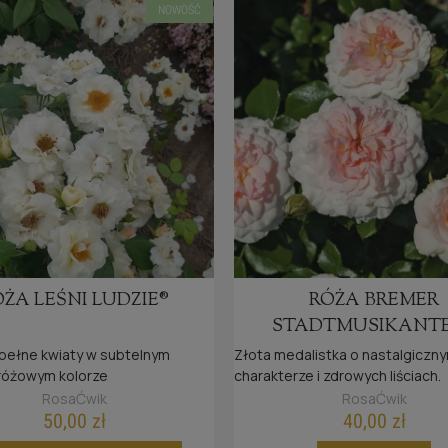
NOWOŚĆ
ÓŻA LEŚNI LUDZIE®
RÓŻA BREMER
STADTMUSIKANT
pełne kwiaty w subtelnym
Złota medalistka o nastalgiczn
óżowym kolorze
charakterze i zdrowych liściach.
RosaĆwik
RosaĆwik
50,00 zł
40,00 zł