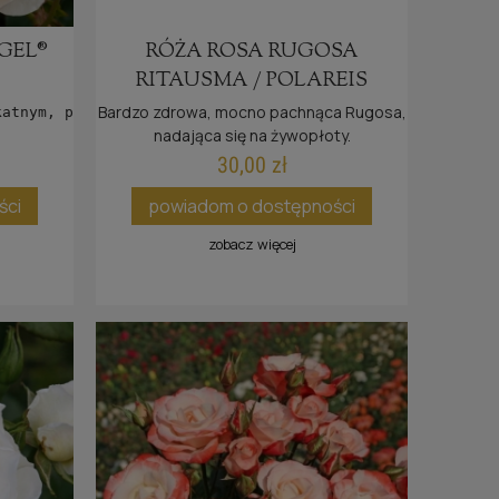
 ZU
GEL®
RÓŻA ROSA RUGOSA
RITAUSMA / POLAREIS
Bardzo zdrowa, mocno pachnąca Rugosa,
katnym, piżmowym zapachem
nadająca się na żywopłoty.
30,00 zł
ści
ści
powiadom o dostępności
zobacz więcej