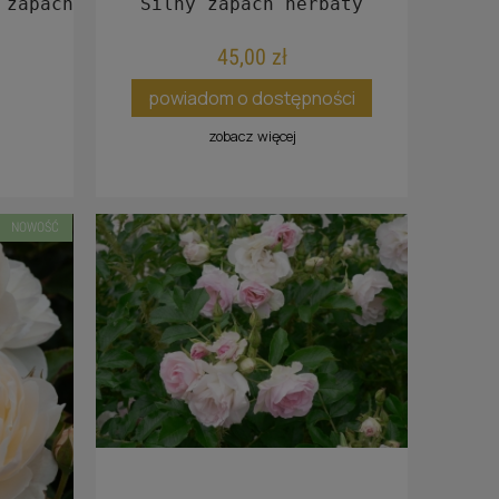
 zapach.
Silny zapach herbaty
45,00 zł
powiadom o dostępności
zobacz więcej
NOWOŚĆ