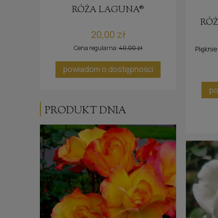
E®
RÓŻA LAGUNA®
RÓŻ
20,00 zł
Cena regularna:
40,00 zł
Piękni
ci
powiadom o dostępności
po
PRODUKT DNIA