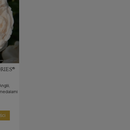
RIES®
nglii,
 medalami
ści