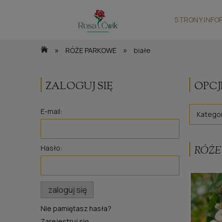
STRONY INFO
»
»
RÓŻE PARKOWE
białe
ZALOGUJ SIĘ
OPCJ
E-mail:
Kategor
Hasło:
RÓŻE
zaloguj się
Nie pamiętasz hasła?
Zarejestruj się