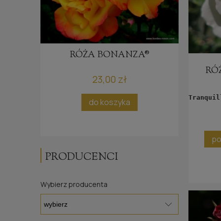
N
RÓŻA BONANZA®
RÓ
23,00 zł
Tranquil
do koszyka
po
ci
po
PRODUCENCI
Wybierz producenta