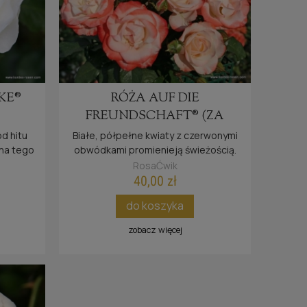
RÓŻA BORDEAUX® KORDES
ROSE BORDEAUX®
KE®
RÓŻA AUF DIE
45,00 zł
FREUNDSCHAFT® (ZA
PRZYJAŹŃ)
d hitu
Białe, półpełne kwiaty z czerwonymi
na
ści
p
powiadom o dostępności
zna tego
obwódkami promienieją świeżością.
ię nie
RosaĆwik
40,00 zł
do koszyka
zobacz więcej