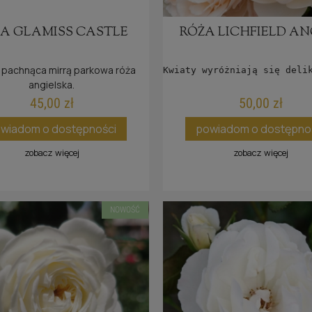
RÓŻA ROSARIUM
RÓŻA GRÄFIN ELKE
UETERSEN®
RANTZAU®
A GLAMISS CASTLE
RÓŻA LICHFIELD AN
20,00 zł
30,00 zł
e pachnąca mirrą parkowa róża
Kwiaty wyróżniają się deli
Cena regularna:
40,00 zł
Cena regularna:
60,00 zł
angielska.
45,00 zł
50,00 zł
do koszyka
powiadom o dostępno
wiadom o dostępności
powiadom o dostępno
zobacz więcej
zobacz więcej
NOWOŚĆ