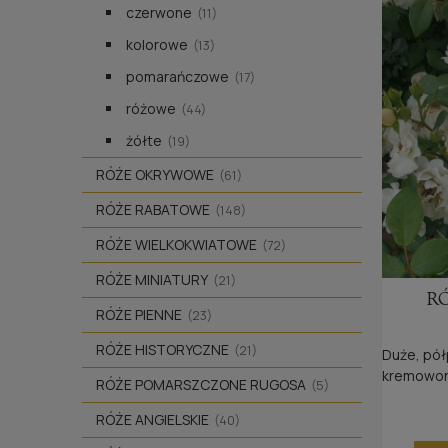
czerwone
(11)
kolorowe
(13)
pomarańczowe
(17)
różowe
(44)
żółte
(19)
RÓŻE OKRYWOWE
(61)
RÓŻE RABATOWE
(148)
RÓŻE WIELKOKWIATOWE
(72)
RÓŻE MINIATURY
(21)
R
RÓŻE PIENNE
(23)
RÓŻE HISTORYCZNE
(21)
Duże, pół
kremowor
RÓŻE POMARSZCZONE RUGOSA
(5)
RÓŻE ANGIELSKIE
(40)