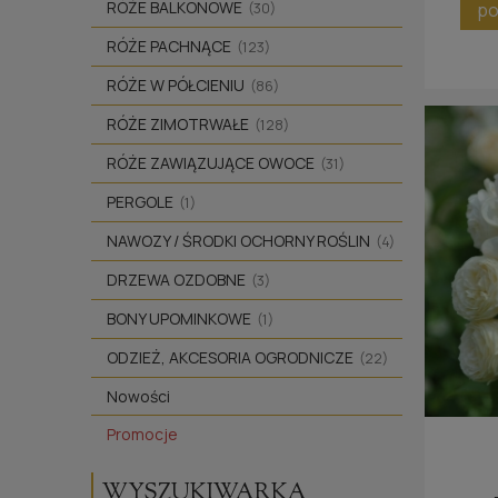
RÓŻE BALKONOWE
po
(30)
RÓŻE PACHNĄCE
(123)
RÓŻE W PÓŁCIENIU
(86)
RÓŻE ZIMOTRWAŁE
(128)
RÓŻE ZAWIĄZUJĄCE OWOCE
(31)
PERGOLE
(1)
NAWOZY / ŚRODKI OCHORNY ROŚLIN
(4)
DRZEWA OZDOBNE
(3)
BONY UPOMINKOWE
(1)
ODZIEŻ, AKCESORIA OGRODNICZE
(22)
Nowości
Promocje
WYSZUKIWARKA