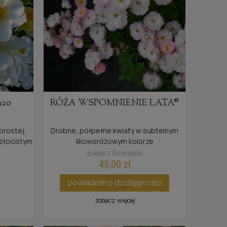
920
RÓŻA WSPOMNIENIE LATA®
prostej,
Drobne, półpełne kwiaty w subtelnym
 złocistym
lilioworóżowym kolorze
efektowne
Łukasz Rojewski
45,00 zł
powiadom o dostępności
zobacz więcej