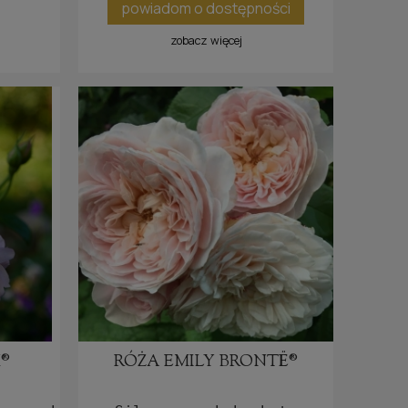
powiadom o dostępności
zobacz więcej
®
RÓŻA EMILY BRONTË®