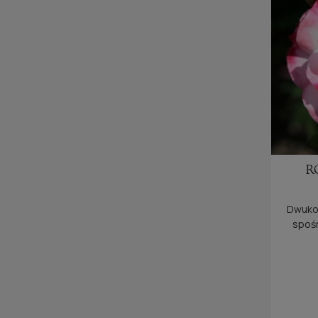
R
Dwukol
spośr