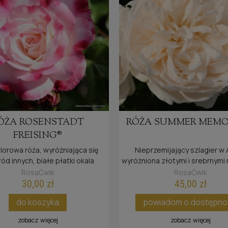
ÓŻA ROSENSTADT
RÓŻA SUMMER MEMO
FREISING®
orowa róża, wyróżniająca się
Nieprzemijający szlagier w A
ód innych, białe płatki okala
wyróżniona złotymi i srebrnymi
czerwony brzeg.
RosaĆwik
RosaĆwik
30,00 zł
45,00 zł
do koszyka
powiadom o dostępno
zobacz więcej
zobacz więcej