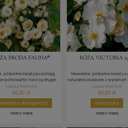
ŻA BRODA FAUNA®
RÓŻA VICTORIA 1
, półpełne kwiaty pozostają
Niewielkie, półpełne kwiaty o 
nie półotwarte i tworzą długie,
naturalnej budowie z wyraźnym
iechowate kwiatostany
środkiem zebrane są w duże, 
Łukasz Rojewski
Łukasz Rojewski
wiechy.
60,00 zł
60,00 zł
wiadom o dostępności
do koszyka
zobacz więcej
zobacz więcej