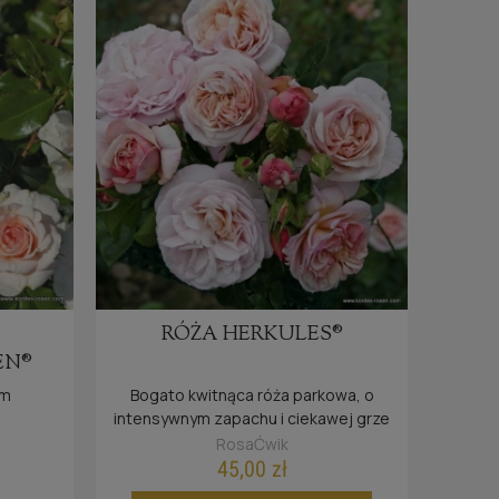
RÓŻA HERKULES®
EN®
ym
Bogato kwitnąca róża parkowa, o
intensywnym zapachu i ciekawej grze
barw.
RosaĆwik
45,00 zł