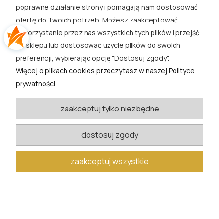
poprawne działanie strony i pomagają nam dostosować
SKLEP
ofertę do Twoich potrzeb. Możesz zaakceptować
wykorzystanie przez nas wszystkich tych plików i przejść
EXTRA
do sklepu lub dostosować użycie plików do swoich
preferencji, wybierając opcję "Dostosuj zgody".
PORADY
Więcej o plikach cookies przeczytasz w naszej Polityce
prywatności.
KATEGORIE BLOGU
zaakceptuj tylko niezbędne
W razie pytań i wątpliwości prosimy o kontakt
dostosuj zgody
biuro@rosacwik.pl
zaakceptuj wszystkie
pokaż pełną wersję strony
Sklep internetowy Shoper.pl