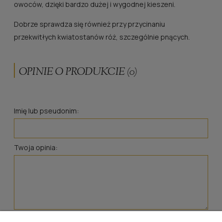
owoców, dzięki bardzo dużej i wygodnej kieszeni.
Dobrze sprawdza się również przy przycinaniu
przekwitłych kwiatostanów róż, szczególnie pnących.
OPINIE O PRODUKCIE (0)
Imię lub pseudonim:
Twoja opinia:
wyślij