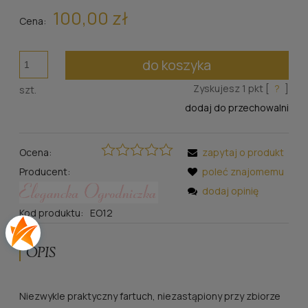
100,00 zł
Cena:
do koszyka
Zyskujesz
1
pkt [
?
]
szt.
dodaj do przechowalni
Ocena:
zapytaj o produkt
Producent:
poleć znajomemu
dodaj opinię
Kod produktu:
EO12
OPIS
Niezwykle praktyczny fartuch, niezastąpiony przy zbiorze