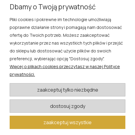
Dbamy o Twoją prywatność
Pliki cookies i pokrewne im technologie umożliwiają
ROSA ĆWIK
poprawne działanie strony i pomagają nam dostosować
ofertę do Twoich potrzeb. Możesz zaakceptować
SKLEP
wykorzystanie przez nas wszystkich tych plików i przejść
do sklepu lub dostosować użycie plików do swoich
EXTRA
preferencji, wybierając opcję "Dostosuj zgody".
Więcej o plikach cookies przeczytasz w naszej Polityce
PORADY
prywatności.
KATEGORIE BLOGU
zaakceptuj tylko niezbędne
dostosuj zgody
W razie pytań i wątpliwości prosimy o kontakt
biuro@rosacwik.pl
zaakceptuj wszystkie