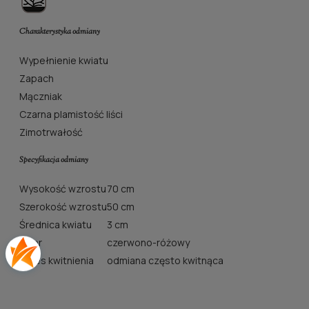
Charakterystyka odmiany
Wypełnienie kwiatu
Zapach
Mączniak
Czarna plamistość liści
Zimotrwałość
Specyfikacja odmiany
Wysokość wzrostu
70 cm
Szerokość wzrostu
50 cm
Średnica kwiatu
3 cm
Kolor
czerwono-różowy
Okres kwitnienia
odmiana często kwitnąca