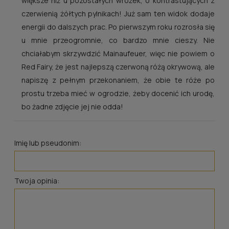
większe niż u pozostałych wróżek, o kontrastujących z
czerwienią żółtych pylnikach! Już sam ten widok dodaje
energii do dalszych prac. Po pierwszym roku rozrosła się
u mnie przeogromnie, co bardzo mnie cieszy. Nie
chciałabym skrzywdzić Mainaufeuer, więc nie powiem o
Red Fairy, że jest najlepszą czerwoną różą okrywową, ale
napiszę z pełnym przekonaniem, że obie te róże po
prostu trzeba mieć w ogrodzie, żeby docenić ich urodę,
bo żadne zdjęcie jej nie odda!
Imię lub pseudonim:
Twoja opinia: