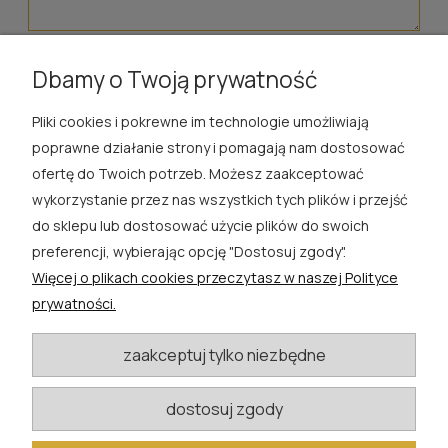
wyślij
Dbamy o Twoją prywatność
Pliki cookies i pokrewne im technologie umożliwiają
ROSA ĆWIK
poprawne działanie strony i pomagają nam dostosować
ofertę do Twoich potrzeb. Możesz zaakceptować
SKLEP
wykorzystanie przez nas wszystkich tych plików i przejść
do sklepu lub dostosować użycie plików do swoich
EXTRA
preferencji, wybierając opcję "Dostosuj zgody".
Więcej o plikach cookies przeczytasz w naszej Polityce
PORADY
prywatności.
KATEGORIE BLOGU
zaakceptuj tylko niezbędne
dostosuj zgody
W razie pytań i wątpliwości prosimy o kontakt
biuro@rosacwik.pl