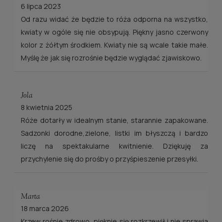
6 lipca 2023
Od razu widać że będzie to róża odporna na wszystko,
kwiaty w ogóle się nie obsypują. Piękny jasno czerwony
kolor z żółtym środkiem. Kwiaty nie są wcale takie małe.
Myślę że jak się rozrośnie będzie wyglądać zjawiskowo.
Jola
8 kwietnia 2025
Róże dotarły w idealnym stanie, starannie zapakowane.
Sadzonki dorodne,zielone, listki im błyszczą i bardzo
liczę na spektakularne kwitnienie. Dziękuję za
przychylenie się do prośby o przyśpieszenie przesyłki.
Marta
18 marca 2026
Krzew rośnie zdrowo, pięknie się rozkrzewił i nie sprawia