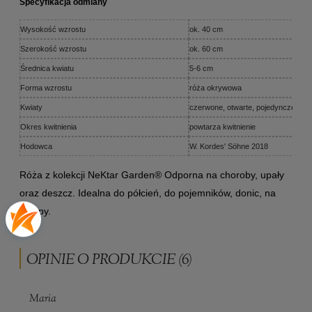
Specyfikacja odmiany
Wysokość wzrostu
ok. 40 cm
Szerokość wzrostu
ok. 60 cm
Średnica kwiatu
5-6 cm
Forma wzrostu
róża okrywowa
Kwiaty
czerwone, otwarte, pojedyncze płatk
Okres kwitnienia
powtarza kwitnienie
Hodowca
W. Kordes' Söhne 2018
Róża z kolekcji NeKtar Garden® Odporna na choroby, upały
oraz deszcz. Idealna do półcień, do pojemników, donic, na
skarpy.
OPINIE O PRODUKCIE (6)
Maria