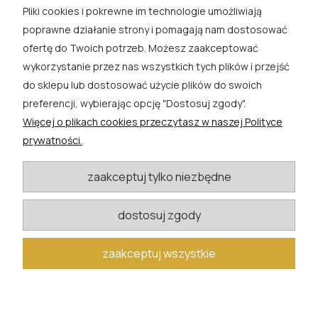
Pliki cookies i pokrewne im technologie umożliwiają
ROSA ĆWIK
poprawne działanie strony i pomagają nam dostosować
ofertę do Twoich potrzeb. Możesz zaakceptować
SKLEP
wykorzystanie przez nas wszystkich tych plików i przejść
do sklepu lub dostosować użycie plików do swoich
EXTRA
preferencji, wybierając opcję "Dostosuj zgody".
Więcej o plikach cookies przeczytasz w naszej Polityce
PORADY
prywatności.
KATEGORIE BLOGU
zaakceptuj tylko niezbędne
dostosuj zgody
W razie pytań i wątpliwości prosimy o kontakt
biuro@rosacwik.pl
zaakceptuj wszystkie
pokaż pełną wersję strony