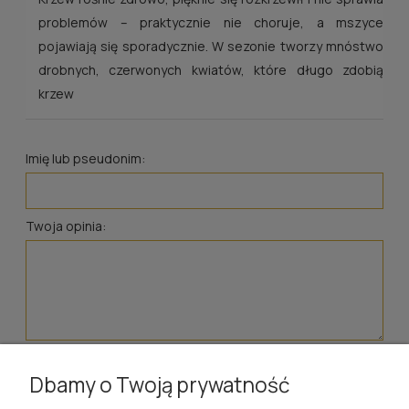
problemów – praktycznie nie choruje, a mszyce
pojawiają się sporadycznie. W sezonie tworzy mnóstwo
drobnych, czerwonych kwiatów, które długo zdobią
krzew
Imię lub pseudonim:
Twoja opinia:
wyślij
Dbamy o Twoją prywatność