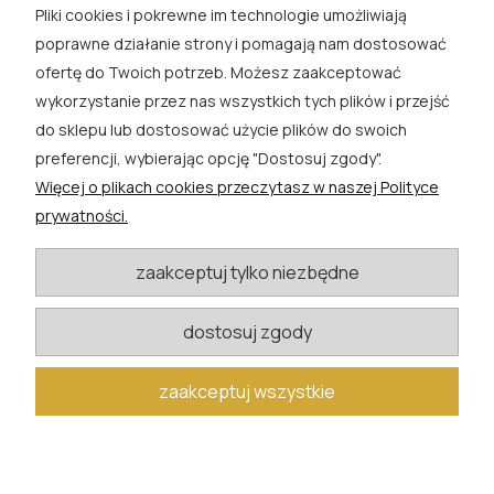
Pliki cookies i pokrewne im technologie umożliwiają
ROSA ĆWIK
poprawne działanie strony i pomagają nam dostosować
ofertę do Twoich potrzeb. Możesz zaakceptować
SKLEP
wykorzystanie przez nas wszystkich tych plików i przejść
do sklepu lub dostosować użycie plików do swoich
EXTRA
preferencji, wybierając opcję "Dostosuj zgody".
Więcej o plikach cookies przeczytasz w naszej Polityce
PORADY
prywatności.
KATEGORIE BLOGU
zaakceptuj tylko niezbędne
dostosuj zgody
W razie pytań i wątpliwości prosimy o kontakt
biuro@rosacwik.pl
zaakceptuj wszystkie
pokaż pełną wersję strony