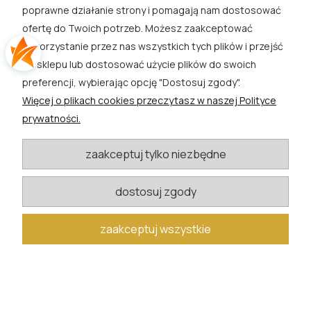
poprawne działanie strony i pomagają nam dostosować
SKLEP
ofertę do Twoich potrzeb. Możesz zaakceptować
wykorzystanie przez nas wszystkich tych plików i przejść
EXTRA
do sklepu lub dostosować użycie plików do swoich
preferencji, wybierając opcję "Dostosuj zgody".
PORADY
Więcej o plikach cookies przeczytasz w naszej Polityce
prywatności.
KATEGORIE BLOGU
zaakceptuj tylko niezbędne
W razie pytań i wątpliwości prosimy o kontakt
dostosuj zgody
biuro@rosacwik.pl
zaakceptuj wszystkie
pokaż pełną wersję strony
Sklep internetowy Shoper.pl